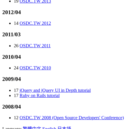
19
OSDC.TW 2013
2012/04
14
OSDC.TW 2012
2011/03
26
OSDC.TW 2011
2010/04
24
OSDC.TW 2010
2009/04
17
jQuery and jQuery UI in Depth tutorial
17
Ruby on Rails tutorial
2008/04
12
OSDC.TW 2008 (Open Source Developers' Conference)
Language:
繁體中文
English
日本語