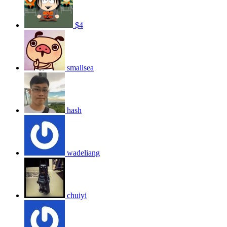
$4
smallsea
hash
wadeliang
chuiyi