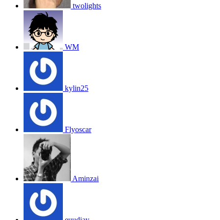
twolights
WM
kylin25
Flyoscar
Aminzai
euudiay