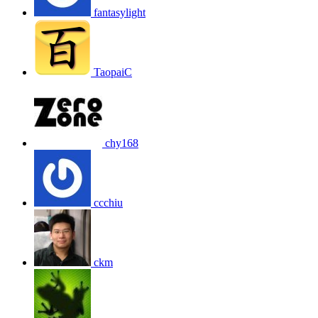
fantasylight
TaopaiC
chy168
ccchiu
ckm