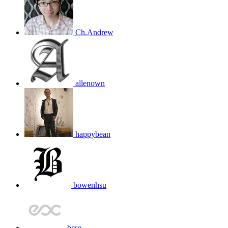
Ch.Andrew
allenown
happybean
bowenhsu
bcse