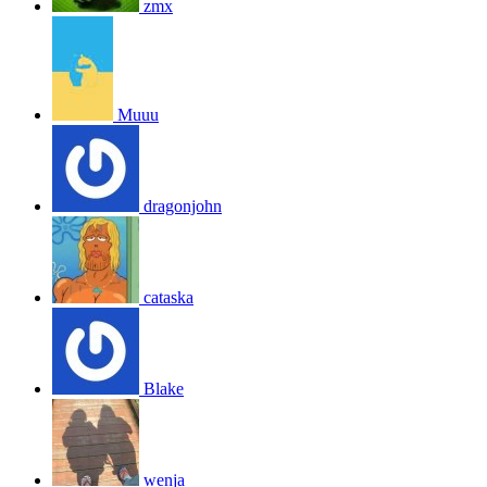
zmx
Muuu
dragonjohn
cataska
Blake
wenja