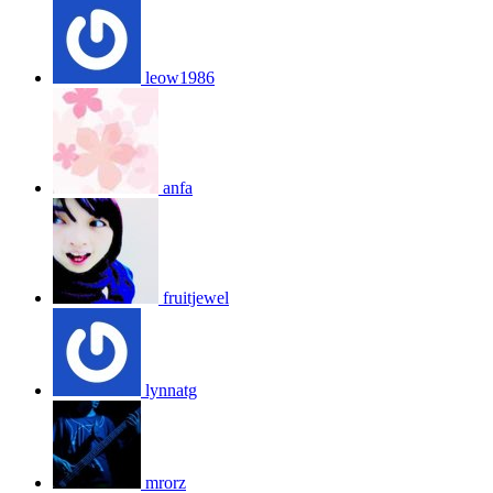
leow1986
anfa
fruitjewel
lynnatg
mrorz