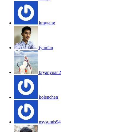
kmwang
jyunfan
bryanyuan2
kolenchen
nsysumis94