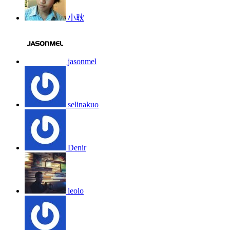
小耿
jasonmel
selinakuo
Denir
leolo