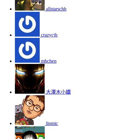
allstarschh
crazycjh
mhchen
大澤木小鐵
linmic