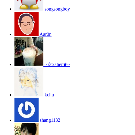
songsongboy
Aar0n
~☆xatier★~
kcliu
shang1132