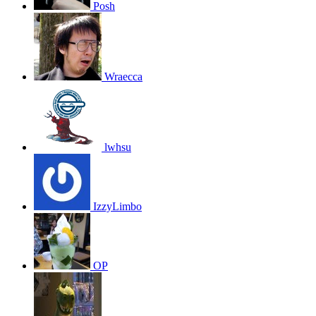
Posh
Wraecca
lwhsu
IzzyLimbo
OP