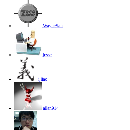
WayneSan
jesse
ijliao
allan914