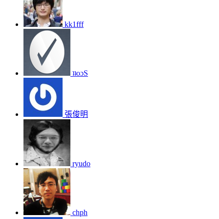
kk1fff
ʇʇoɔS
張俊明
ryudo
chph