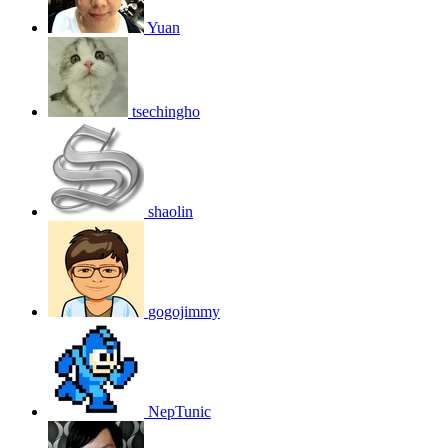
Yuan
tsechingho
shaolin
gogojimmy
NepTunic