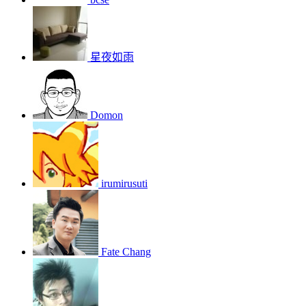
星夜如雨
Domon
irumirusuti
Fate Chang