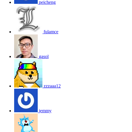
peicheng
fulamce
gasol
zzzaaa12
jemmy