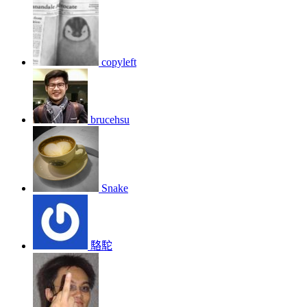
copyleft
brucehsu
Snake
駱駝