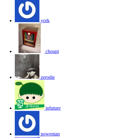
york
choupi
zerodie
infuture
powentan