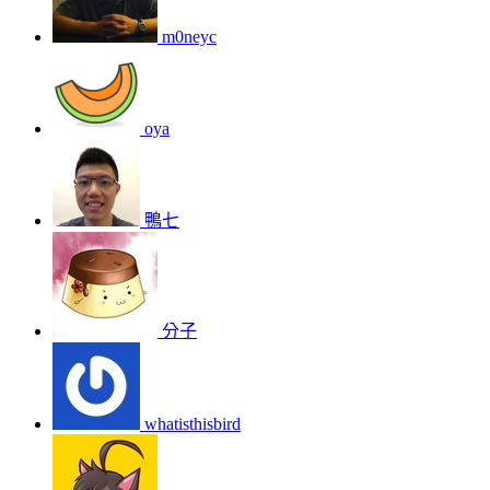
m0neyc
oya
鴨七
分子
whatisthisbird