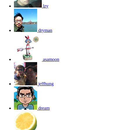
lzy
dryman
asamoon
jeffhung
dream