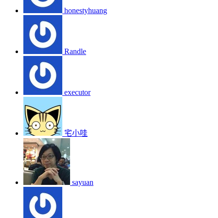
honestyhuang
Randle
executor
宅小哇
sayuan