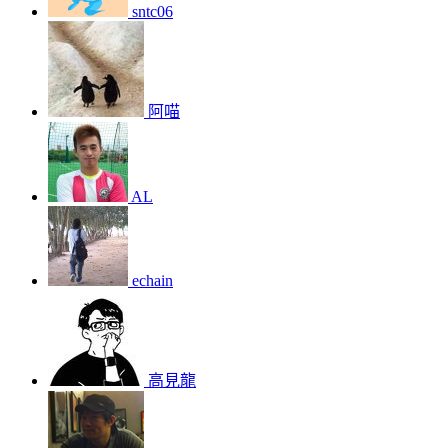
sntc06
阿喵
AL
echain
高見龍