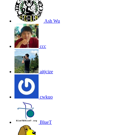
Ash Wu
ccc
aitjcize
cwkuo
BlueT