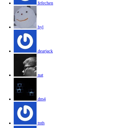
fefechen
hyl
dearjack
nat
dm4
tnth