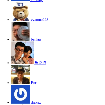
evanmo223
benlau
馬克泡
Enc
drakex