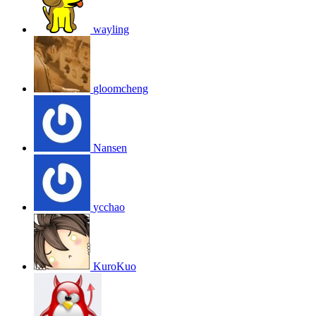
wayling
gloomcheng
Nansen
ycchao
KuroKuo