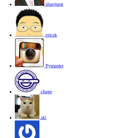
shaojung
ericsk
Pymaster
chage
skl