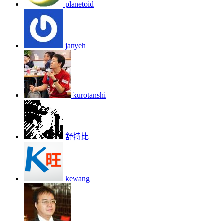
planetoid
janyeh
kurotanshi
舒特比
kewang