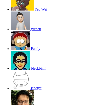
Yao Wei
yrchen
Paddy
blackbing
janetyc